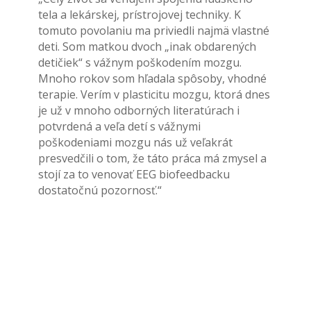
tela a lekárskej, prístrojovej techniky. K
tomuto povolaniu ma priviedli najmä vlastné
deti. Som matkou dvoch „inak obdarených
detičiek“ s vážnym poškodením mozgu.
Mnoho rokov som hľadala spôsoby, vhodné
terapie. Verím v plasticitu mozgu, ktorá dnes
je už v mnoho odborných literatúrach i
potvrdená a veľa detí s vážnymi
poškodeniami mozgu nás už veľakrát
presvedčili o tom, že táto práca má zmysel a
stojí za to venovať EEG biofeedbacku
dostatočnú pozornosť.“