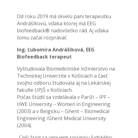
Od roku 2019 má skvelú pani terapeutku
Andrášikovú, vďaka ktorej má EEG
biofeedback® nadovšetko rád. Aj vďaka
tomu začal rozprávať.
Ing. Ľubomíra Andrášiková, EEG
Biofeedback terapeut
Vyštudovala Biomedicínske inžinierstvo na
Technickej Univerzite v Košiciach a časť
svojho odboru študovala aj na Lekárskej
fakulte UPJŠ v Košiciach.
Počas štúdií sa vzdelávala v Paríži – IPF –
IIWE University – Women in Engineering
(2003) a v Belgicku – Ghent – Biomedical
Engineering /Ghent Medical University
(2004).
„Celý život sa venujem spojeniu ľudského