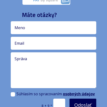
Máte otázky?
Súhlasím so spracovaním
osobných údajov
Odoslať
=
8 + 9