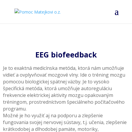
EEG biofeedback
Je to exaktná medicínska metóda, ktorá nám umožňuje
vidieť a ovplyvňovať mozgové vlny. Ide o tréning mozgu
pomocou biologickej spätnej väzby. Je to vysoko
špecifická metóda, ktorá umožňuje autoreguláciu
frekvencie elektrickej aktivity mozgu opakovaným
tréningom, prostredníctvom špeciálneho počítačového
programu.
Možné je ho využiť aj na podporu a zlepšenie
fungovania svojej nervovej sústavy, t.j. učenia, zlepšenie
krátkodobej a dlhodobej pamäte, motoriky,